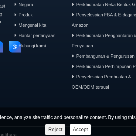
Negara
Perkhidmatan Reka Bentuk Gr
ast
g
Produk
Penyelesaian FBA & E-dagan
o
Mengenai kita
Amazon
Hantar pertanyaan
Perkhidmatan Penghantaran 
Hubungi kami
Penyatuan
Pembangunan & Pengurusan 
Perkhidmatan Perhimpunan P
Penyelesaian Pembuatan &
OEM/ODM tersuai
ence, analyze site traffic and personalize content. By using this
Reject
Accept
elihara.