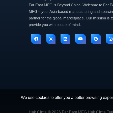
Far East MFG is Beyond China. Welcome to Far E
MFG – your Asia-based manufacturing and sourcin
partner for the global marketplace. Our mission is t
provide you with peace of mind.
We use cookies to offer you a better browsing experi
Hak Cipta © 2026 Far East MFG Hak Cipta Terp