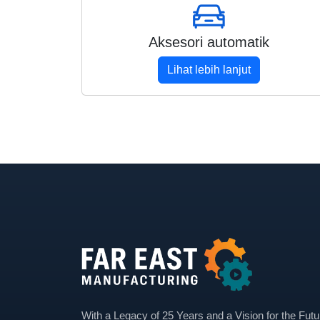
Aksesori automatik
Lihat lebih lanjut
With a Legacy of 25 Years and a Vision for the Futu