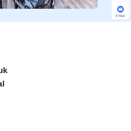
E-Mail
uk
al