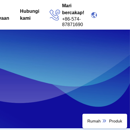
Mari
Hubungi
bercakap!
yaan
kami
+86-574-
87871690
Rumah
Produk