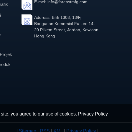
E-mel:
info@fareastmfg.com
afik
g
Address: Bilik 1303, 13/F,
Bangunan Komersial Fu Lee 14-
20 Pilkem Street, Jordan, Kowloon
&
Hong Kong
Projek
roduk
 site, you agree to our use of cookies.
Privacy Policy
|
Sitemap
|
RSS
|
XML
|
Privacy Policy
|