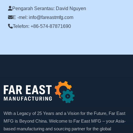
Pengarah Serantau: David Nguyen
E -mel: info@fareastmfg.com
Telefon: +86-574-87871690
With a Legacy of 25 Years and a Vision for the Future, Far East
MFG is Beyond China. Welcome to Far East MFG – your Asia-
based manufacturing and sourcing partner for the global