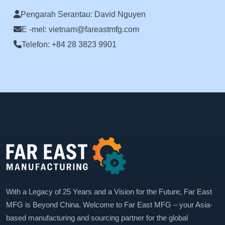
Pengarah Serantau: David Nguyen
E -mel: vietnam@fareastmfg.com
Telefon: +84 28 3823 9901
With a Legacy of 25 Years and a Vision for the Future, Far East
MFG is Beyond China. Welcome to Far East MFG – your Asia-
based manufacturing and sourcing partner for the global